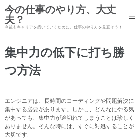
コ
今の仕事のやり方、大丈
ン
夫？
テ
今後もキャリアを築いていくために、仕事のやり方を見直そう！
ン
ツ
へ
集中力の低下に打ち勝
ス
キ
つ方法
ッ
プ
(Enter
を
エンジニアは、長時間のコーディングや問題解決に
押
集中する必要があります。しかし、どんなにやる気
す)
があっても、集中力が途切れてしまうことは珍しく
ありません。そんな時には、すぐに対処することが
大切です。