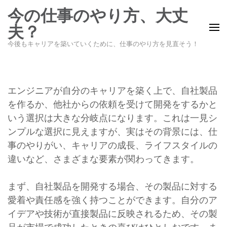
コ
今の仕事のやり方、大丈
ン
夫？
テ
今後もキャリアを築いていくために、仕事のやり方を見直そう！
ン
ツ
へ
ス
エンジニアが自分のキャリアを築く上で、自社製品
キ
を作るか、他社からの依頼を受けて開発をするかと
ッ
いう選択は大きな分岐点になります。これは一見シ
プ
ンプルな選択に見えますが、実はその背景には、仕
(Enter
事のやりがい、キャリアの成長、ライフスタイルの
を
違いなど、さまざまな要素が関わってきます。
押
す)
まず、自社製品を開発する場合、その製品に対する
愛着や責任感を強く持つことができます。自分のア
イデアや技術が直接製品に反映されるため、その製